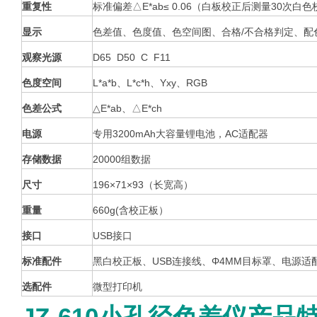
重复性
标准偏差△E*ab≤ 0.06（白板校正后测量30次白
显示
色差值、色度值、色空间图、合格/不合格判定、配
观察光源
D65 D50 C F11
色度空间
L*a*b、L*c*h、Yxy、RGB
色差公式
△E*ab、△E*ch
电源
专用3200mAh大容量锂电池，AC适配器
存储数据
20000组数据
尺寸
196×71×93（长宽高）
重量
660g(含校正板）
接口
USB接口
标准配件
黑白校正板、USB连接线、Φ4MM目标罩、电源
选配件
微型打印机