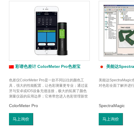
彩谱色差计 ColorMeter Pro色差宝
美能达Spect
色差仪ColorMeter Pro是一款不同以往的颜色工
美能达SpectraMa
具，强大的性能配置，让色彩测量更专业；通过蓝
对色彩全面了解并进行
牙与安卓或IOS设备无缝连接，极大的拓展了颜色
测量仪器的应用边界；它将带您进入色彩管理新世
界，可替代印刷、涂料、纺织等色卡，实现颜色读
ColorMeter Pro
SpectraMagic
取、色卡查找功能。
马上询价
马上询价