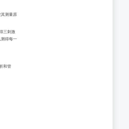
按其测量原
得三刺激
以测得每一
析和管