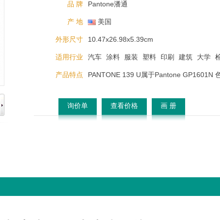
品 牌
Pantone潘通
产 地
美国
外形尺寸
10.47x26.98x5.39cm
适用行业
汽车
涂料
服装
塑料
印刷
建筑
大学
产品特点
PANTONE 139 U属于Pantone GP1601N
询价单
查看价格
画 册