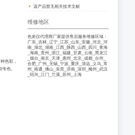
该产品暂无相关技术文献
维修地区
色差仪代理商厂家提供售后服务维修区域：
广东_吉林_辽宁_江苏_山东_安徽_河北_河
南_湖北_湖南_江西_陕西_山西_四川_青海
_海南_贵州_浙江_福建_甘肃_云南_黑龙江
_烟台_南京_天津_惠州_北京_成都_台州_
7种色彩，
合肥_广州_无锡_宁波_重庆_清远_义乌_常
印刷专色。
州_南通_佛山_东莞_济南_深圳_梅州_武汉
_绍兴_江门_兰溪_苏州_上海